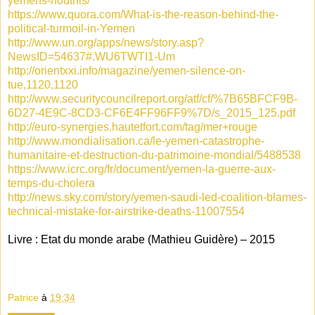
yemens-houthis/
https://www.quora.com/What-is-the-reason-behind-the-
political-turmoil-in-Yemen
http://www.un.org/apps/news/story.asp?
NewsID=54637#.WU6TWTI1-Um
http://orientxxi.info/magazine/yemen-silence-on-
tue,1120,1120
http://www.securitycouncilreport.org/atf/cf/%7B65BFCF9B-
6D27-4E9C-8CD3-CF6E4FF96FF9%7D/s_2015_125.pdf
http://euro-synergies.hautetfort.com/tag/mer+rouge
http://www.mondialisation.ca/le-yemen-catastrophe-
humanitaire-et-destruction-du-patrimoine-mondial/5488538
https://www.icrc.org/fr/document/yemen-la-guerre-aux-
temps-du-cholera
http://news.sky.com/story/yemen-saudi-led-coalition-blames-
technical-mistake-for-airstrike-deaths-11007554
Livre : Etat du monde arabe (Mathieu Guidère) – 2015
Patrice
à
19:34