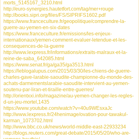
morts_5145167_3210.html
http://euro-synergies.hautetfort.com/tag/mer+rouge
http://books.sipri.org/files/FS/SIPRIFS1602.pdf
https://www.franceculture.fr/geopolitique/comprendre-la-
guerre-au-yemen-en-six-dates
https://www.franceculture.fr/emissions/les-enjeux-
internationaux/yemen-comment-evaluer-letendue-et-les-
consequences-de-la-guerre
http://www.lexpress.fr/informations/extraits-malraux-et-la-
reine-de-saba_642085.html
https://www.senat.fr/ga/ga35/ga3513.html
https://leblogalupus.com/2015/03/30/les-chiens-de-guerre-
charles-gave-larabie-saoudite-championne-du-monde-des-
achats-darmementslarabie-saoudite-intervient-au-yemen-
soutenu-par-liran-et-tiraille-entre-guerres/
http://orientxxi.info/magazine/au-yemen-changer-les-regles-
d-un-jeu-mortel,1435
https://www.youtube.com/watch?v=40u9WEsxaJc
http://www.lexpress.fr/24henimage/ovation-pour-tawakul-
karman_1073702.html
http://www.bbc.co.uk/news/world-middle-east-22933234
http://blogs.reuters.com/great-debate/2015/05/20/who-are-