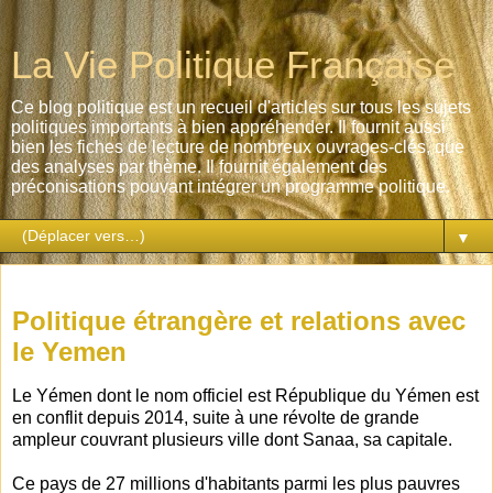
La Vie Politique Française
Ce blog politique est un recueil d'articles sur tous les sujets
politiques importants à bien appréhender. Il fournit aussi
bien les fiches de lecture de nombreux ouvrages-clés, que
des analyses par thème. Il fournit également des
préconisations pouvant intégrer un programme politique.
▼
samedi 24 juin 2017
Politique étrangère et relations avec
le Yemen
Le Yémen dont le nom officiel est République du Yémen est
en conflit depuis 2014, suite à une révolte de grande
ampleur couvrant plusieurs ville dont Sanaa, sa capitale.
Ce pays de 27 millions d'habitants parmi les plus pauvres