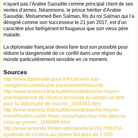
n'ayant pas l'Arabie Saoudite comme principal client de ses
ventes d'armes. Néanmoins, le prince héritier d'Arabie
Saoudite, Mohammed Ben Salman, fils du roi Salman qui l'a
désigné comme son successeur le 21 juin 2017, est d'un
caractère plus belligérant et fougueux que son vieux père
malade.
La diplomatie française devra faire tout son possible pour
réduire la dangerosité de ce conflit dans une région du
monde particulièrement sensible en ce moment.
Sources
http://www.diplomatie.gouv.fr/fr/conseils-aux-
voyageurs/conseils-par-pays/yemen/#securite
http://www.lexpress.fr/actualite/monde/proche-moyen-
orient/epidemie-de-cholera-et-famine-au-yemen-un-test-
pour-la-diplomatie-de-macron_1908343.html
http://www.lexpress.fr/actualite/monde/proche-moyen-
orient/houthis-saleh-freres-musulmans-leur-role-dans-la-
crise-au-yemen_1666499.html
http://www.lemonde.fr/international/article/2017/06/15/l-
epidemie-de-cholera-au-yemen-fait-pres-de-1-000-