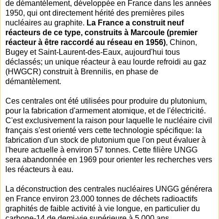
de démantèlement, développée en France dans les années
1950, qui ont directement hérité des premières piles
nucléaires au graphite.
La France a construit neuf
réacteurs de ce type, construits à Marcoule (premier
réacteur à être raccordé au réseau en 1956)
, Chinon,
Bugey et Saint-Laurent-des-Eaux, aujourd'hui tous
déclassés; un unique réacteur à eau lourde refroidi au gaz
(HWGCR) construit à Brennilis, en phase de
démantèlement.
Ces centrales ont été utilisées pour produire du plutonium,
pour la fabrication d'armement atomique, et de l'électricité.
C'est exclusivement la raison pour laquelle le nucléaire civil
français s'est orienté vers cette technologie spécifique: la
fabrication d'un stock de plutonium que l'on peut évaluer à
l'heure actuelle à environ 57 tonnes. Cette filière UNGG
sera abandonnée en 1969 pour orienter les recherches vers
les réacteurs à eau.
La déconstruction des centrales nucléaires UNGG générera
en France environ 23.000 tonnes de déchets radioactifs
graphités de faible activité à vie longue, en particulier du
carbone-14 de demi-vie supérieure à 5.000 ans.