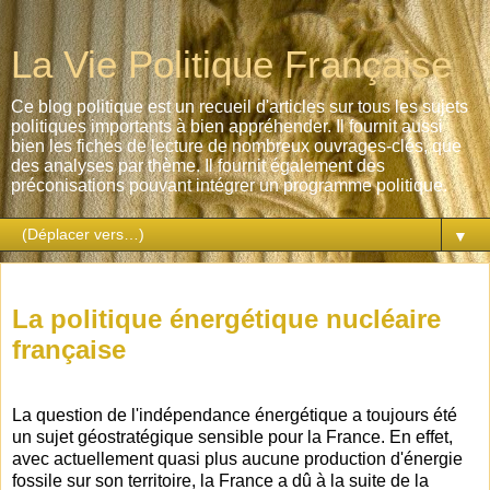
La Vie Politique Française
Ce blog politique est un recueil d'articles sur tous les sujets
politiques importants à bien appréhender. Il fournit aussi
bien les fiches de lecture de nombreux ouvrages-clés, que
des analyses par thème. Il fournit également des
préconisations pouvant intégrer un programme politique.
▼
dimanche 11 novembre 2018
La politique énergétique nucléaire
française
La question de l'indépendance énergétique a toujours été
un sujet géostratégique sensible pour la France. En effet,
avec actuellement quasi plus aucune production d'énergie
fossile sur son territoire, la France a dû à la suite de la