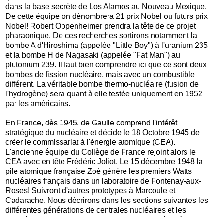
dans la base secrète de Los Alamos au Nouveau Mexique.
De cette équipe on dénombrera 21 prix Nobel ou futurs prix
Nobel! Robert Oppenheimer prendra la tête de ce projet
pharaonique. De ces recherches sortirons notamment la
bombe A d'Hiroshima (appelée "Little Boy") à l'uranium 235
et la bombe H de Nagasaki (appelée "Fat Man") au
plutonium 239. Il faut bien comprendre ici que ce sont deux
bombes de fission nucléaire, mais avec un combustible
différent. La véritable bombe thermo-nucléaire (fusion de
l'hydrogène) sera quant à elle testée uniquement en 1952
par les américains.
En France, dès 1945, de Gaulle comprend l'intérêt
stratégique du nucléaire et décide le 18 Octobre 1945 de
créer le commissariat à l'énergie atomique (CEA).
L'ancienne équipe du Collège de France rejoint alors le
CEA avec en tête Frédéric Joliot. Le 15 décembre 1948 la
pile atomique française Zoé génère les premiers Watts
nucléaires français dans un laboratoire de Fontenay-aux-
Roses! Suivront d'autres prototypes à Marcoule et
Cadarache. Nous décrirons dans les sections suivantes les
différentes générations de centrales nucléaires et les