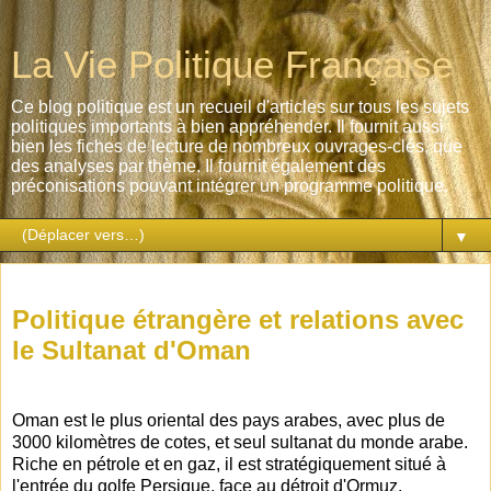
La Vie Politique Française
Ce blog politique est un recueil d'articles sur tous les sujets
politiques importants à bien appréhender. Il fournit aussi
bien les fiches de lecture de nombreux ouvrages-clés, que
des analyses par thème. Il fournit également des
préconisations pouvant intégrer un programme politique.
▼
dimanche 20 août 2017
Politique étrangère et relations avec
le Sultanat d'Oman
Oman est le plus oriental des pays arabes, avec plus de
3000 kilomètres de cotes, et seul sultanat du monde arabe.
Riche en pétrole et en gaz, il est stratégiquement situé à
l'entrée du golfe Persique, face au détroit d'Ormuz.