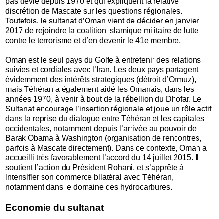
pas dévié depuis 1970 et qui expliquent la relative
discrétion de Mascate sur les questions régionales.
Toutefois, le sultanat d’Oman vient de décider en janvier
2017 de rejoindre la coalition islamique militaire de lutte
contre le terrorisme et d’en devenir le 41e membre.
Oman est le seul pays du Golfe à entretenir des relations
suivies et cordiales avec l’Iran. Les deux pays partagent
évidemment des intérêts stratégiques (détroit d’Ormuz),
mais Téhéran a également aidé les Omanais, dans les
années 1970, à venir à bout de la rébellion du Dhofar. Le
Sultanat encourage l’insertion régionale et joue un rôle actif
dans la reprise du dialogue entre Téhéran et les capitales
occidentales, notamment depuis l’arrivée au pouvoir de
Barak Obama à Washington (organisation de rencontres,
parfois à Mascate directement). Dans ce contexte, Oman a
accueilli très favorablement l’accord du 14 juillet 2015. Il
soutient l’action du Président Rohani, et s’apprête à
intensifier son commerce bilatéral avec Téhéran,
notamment dans le domaine des hydrocarbures.
Economie du sultanat