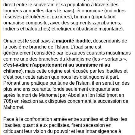
direct entre le souverain et sa population à travers des
tournées annuelles dans le pays), économique (moindres
réserves pétrolières et gazières), humain (population
omanaise composite, avec des segments zanzibariens,
indiens et baloutches) et religieux (ibadisme majoritaire).
Oman est le seul pays à
majorité ibadite
, descendants de
la troisième branche de l'Islam. L'ibadisme est
généralement considéré par les autres courants musulmans
comme une des branches du kharidjisme (les « sortants »,
c'est-à-dire n'appartenant ni au sunnisme ni au
chiisme
), mais cette origine est récusée par les Ibadites et
c’est pour cette raison que nous les distinguons à part.
Prônant une pratique puritaine de l'islam, il en serait un des
plus anciens courants, fondé seulement cinquante ans
après la mort de Mahomet par Abdellah Ibn Ibâd (mort en
708) en réaction aux disputes concernant la succession de
Mahomet.
Face à la confrontation armée entre sunnites et chiites, les
Ibadites, quant à eux pacifistes, firent sécession en
critiquant leur vision du pouvoir et leur intransigeance à