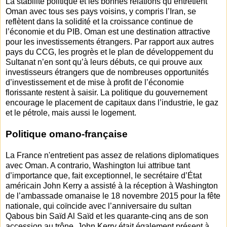
La stabilité politique et les bonnes relations qu’entretient
Oman avec tous ses pays voisins, y compris l’Iran, se
reflètent dans la solidité et la croissance continue de
l’économie et du PIB. Oman est une destination attractive
pour les investissements étrangers. Par rapport aux autres
pays du CCG, les progrès et le plan de développement du
Sultanat n’en sont qu’à leurs débuts, ce qui prouve aux
investisseurs étrangers que de nombreuses opportunités
d’investissement et de mise à profit de l’économie
florissante restent à saisir. La politique du gouvernement
encourage le placement de capitaux dans l’industrie, le gaz
et le pétrole, mais aussi le logement.
Politique omano-française
La France n'entretient pas assez de relations diplomatiques
avec Oman. A contrario, Washington lui attribue tant
d’importance que, fait exceptionnel, le secrétaire d’État
américain John Kerry a assisté à la réception à Washington
de l’ambassade omanaise le 18 novembre 2015 pour la fête
nationale, qui coïncide avec l’anniversaire du sultan
Qabous bin Saïd Al Saïd et les quarante-cinq ans de son
accession au trône. John Kerry était également présent à