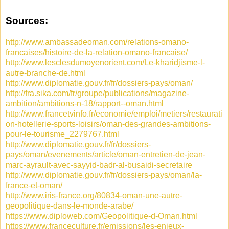
Sources:
http://www.ambassadeoman.com/relations-omano-
francaises/histoire-de-la-relation-omano-francaise/
http://www.lesclesdumoyenorient.com/Le-kharidjisme-l-
autre-branche-de.html
http://www.diplomatie.gouv.fr/fr/dossiers-pays/oman/
http://fra.sika.com/fr/groupe/publications/magazine-
ambition/ambitions-n-18/rapport--oman.html
http://www.francetvinfo.fr/economie/emploi/metiers/restaurati
on-hotellerie-sports-loisirs/oman-des-grandes-ambitions-
pour-le-tourisme_2279767.html
http://www.diplomatie.gouv.fr/fr/dossiers-
pays/oman/evenements/article/oman-entretien-de-jean-
marc-ayrault-avec-sayyid-badr-al-busaidi-secretaire
http://www.diplomatie.gouv.fr/fr/dossiers-pays/oman/la-
france-et-oman/
http://www.iris-france.org/80834-oman-une-autre-
geopolitique-dans-le-monde-arabe/
https://www.diploweb.com/Geopolitique-d-Oman.html
https://www.franceculture.fr/emissions/les-enjeux-