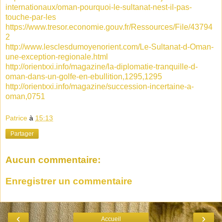
internationaux/oman-pourquoi-le-sultanat-nest-il-pas-
touche-par-les
https://www.tresor.economie.gouv.fr/Ressources/File/43794
2
http://www.lesclesdumoyenorient.com/Le-Sultanat-d-Oman-
une-exception-regionale.html
http://orientxxi.info/magazine/la-diplomatie-tranquille-d-
oman-dans-un-golfe-en-ebullition,1295,1295
http://orientxxi.info/magazine/succession-incertaine-a-
oman,0751
Patrice
à
15:13
Partager
Aucun commentaire:
Enregistrer un commentaire
‹
›
Accueil