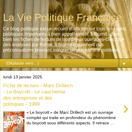
La Vie Politique Française
Ce blog politique est un recueil d'articles sur tous les sujets
politiques importants à bien appréhender. Il fournit aussi
bien les fiches de lecture de nombreux ouvrages-clés, que
des analyses par thème. Il fournit également des
préconisations pouvant intégrer un programme politique.
▼
lundi 13 janvier 2025
Fiche de lecture - Marc Drillech
- Le Boycott : Le cauchemar
des entreprises et des
›
politiques - 1999
« Le boycott » de Marc Drillech est un ouvrage
complet qui traite en profondeur du phénomène
du boycott sous différents aspects. Il retrace ...